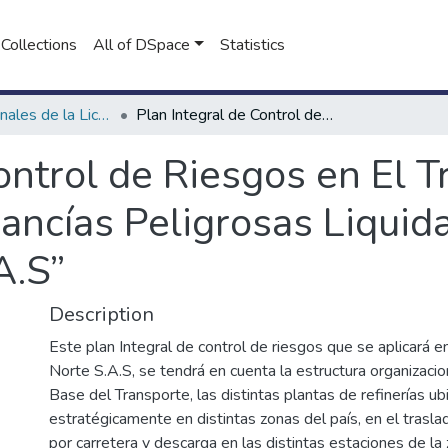
Collections
All of DSpace
Statistics
Proyectos Finales de la Licenciatura en Seguridad e Higiene en el Trabajo
Plan Integral de Control de Riesgos en El Transporte Por Carretera De Mercancías Peligrosas Liquida. “Empresa Grupo Logístico Norte S.A.S”
ontrol de Riesgos en El 
ancías Peligrosas Liquid
A.S”
Description
Este plan Integral de control de riesgos que se aplicará e
Norte S.A.S, se tendrá en cuenta la estructura organizacio
Base del Transporte, las distintas plantas de refinerías u
estratégicamente en distintas zonas del país, en el trasl
por carretera y descarga en las distintas estaciones de la z