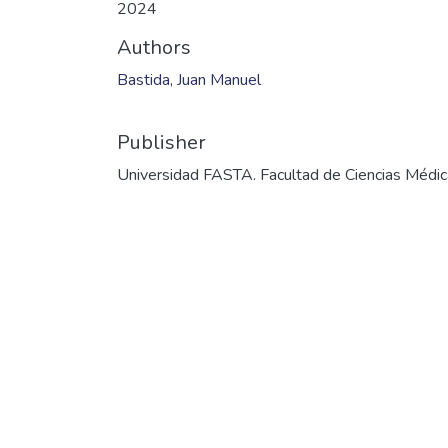
Files
AUTORIZACIÓN.pdf
(43.96 KB)
Date
2024
Authors
Bastida, Juan Manuel
Publisher
Universidad FASTA. Facultad de Ciencias Médi