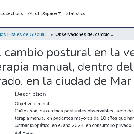
Collections
All of DSpace
Statistics
Trabajos Finales de Graduación de Licenciatura en Kinesiología
Observaciones del cambio postural en la vertical de barré pre y post sesión de terapia manual, dentro del año calendario, en consultorio privado, en la ciudad de Mar del Plata
cambio postural en la ve
erapia manual, dentro del
vado, en la ciudad de Mar
Description
Objetivo general:
Cuáles son los cambios posturales observables luego de
terapia manual, en pacientes mayores de 18 años que han
lumbar idiopático, en el año 2024, en consultorio privado,
del Plata.