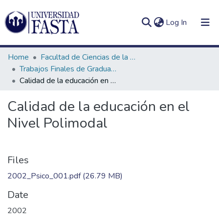
(current)
Log In
Home
Facultad de Ciencias de la Educación
Trabajos Finales de Graduación de Prof. y Lic. en Psicopedagogía (Presencial)
Calidad de la educación en el Nivel Polimodal
Log
Communities
Calidad de la educación en el
(current)
In
&
Nivel Polimodal
Collections
All of DSpace
Files
Statistics
2002_Psico_001.pdf
(26.79 MB)
Date
2002