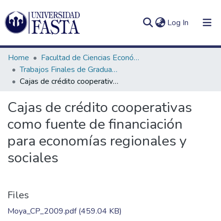
(current)
Log In
Home
Facultad de Ciencias Económicas
Trabajos Finales de Graduación de Contador Público
Cajas de crédito cooperativas como fuente de financiación para economías regionales y sociales
Log
Communities
Cajas de crédito cooperativas
(current)
In
&
como fuente de financiación
Collections
para economías regionales y
All of DSpace
sociales
Statistics
Files
Moya_CP_2009.pdf
(459.04 KB)