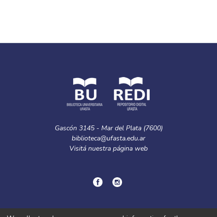
Gascón 3145 - Mar del Plata (7600)
biblioteca@ufasta.edu.ar
Visitá nuestra
página web
© Copyright
2024.
Política de privacidad.