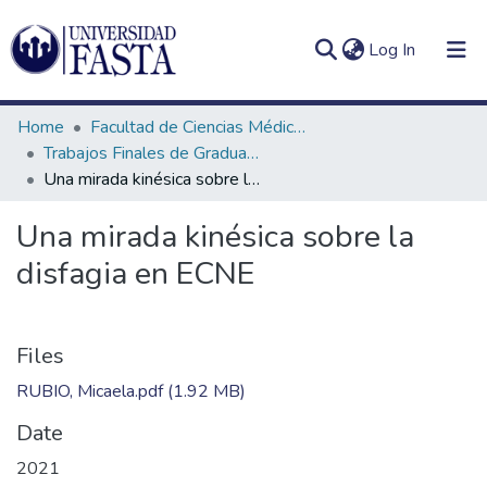
(current)
Log In
Home
Facultad de Ciencias Médicas
Trabajos Finales de Graduación de Licenciatura en Kinesiología
Una mirada kinésica sobre la disfagia en ECNE
Log
Communities
Una mirada kinésica sobre la
(current)
In
&
disfagia en ECNE
Collections
All of DSpace
Files
Statistics
RUBIO, Micaela.pdf
(1.92 MB)
Date
2021