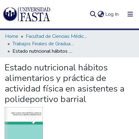
(current)
Log In
Home
Facultad de Ciencias Médicas
Trabajos Finales de Graduación de Licenciatura en Nutrición
Estado nutricional hábitos alimentarios y práctica de actividad física en asistentes a polideportivo barrial
Log
Communities
Estado nutricional hábitos
(current)
In
&
alimentarios y práctica de
Collections
actividad física en asistentes a
All of DSpace
polideportivo barrial
Statistics