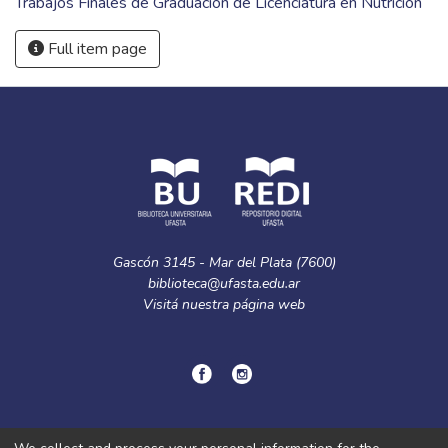
Trabajos Finales de Graduación de Licenciatura en Nutrición
Full item page
Gascón 3145 - Mar del Plata (7600)
biblioteca@ufasta.edu.ar
Visitá nuestra
página web
© Copyright
2024.
Política de privacidad.