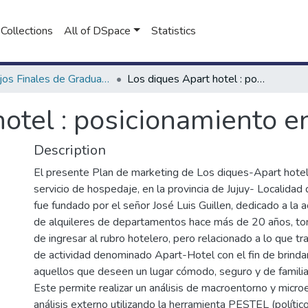
Collections
All of DSpace
Statistics
Trabajos Finales de Graduación de Licenciatura en Marketing
Los diques Apart hotel : posicionamiento en el mercado
hotel : posicionamiento e
Description
El presente Plan de marketing de Los diques-Apart hotel, 
servicio de hospedaje, en la provincia de Jujuy- Localidad 
fue fundado por el señor José Luis Guillen, dedicado a la ac
de alquileres de departamentos hace más de 20 años, toma
de ingresar al rubro hotelero, pero relacionado a lo que t
de actividad denominado Apart-Hotel con el fin de brinda
aquellos que deseen un lugar cómodo, seguro y de familia
Este permite realizar un análisis de macroentorno y micro
análisis externo utilizando la herramienta PESTEL (polític