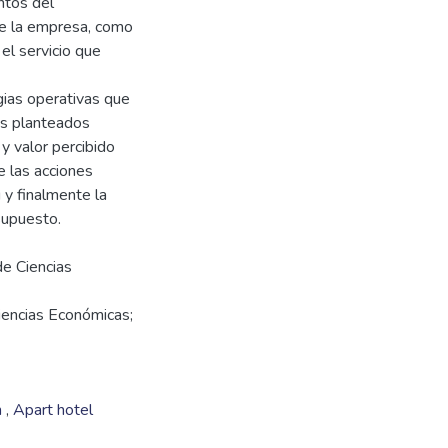
ntos del
de la empresa, como
el servicio que
gias operativas que
vos planteados
y valor percibido
e las acciones
 y finalmente la
de Ciencias
iencias Económicas;
n
,
Apart hotel