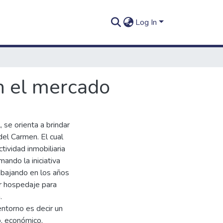
Log In
n el mercado
se orienta a brindar
del Carmen. El cual
tividad inmobiliaria
ndo la iniciativa
rabajando en los años
r hospedaje para
.
entorno es decir un
o, económico,