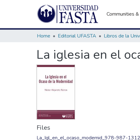
Communities & 
Home
Editorial UFASTA
La iglesia en el o
Files
La_Igl_en_el_ocaso_modernid_978-987-1312