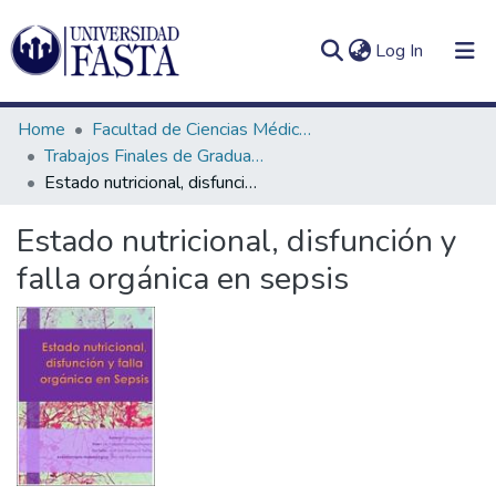
(current)
Log In
Home
Facultad de Ciencias Médicas
Trabajos Finales de Graduación de Licenciatura en Nutrición
Estado nutricional, disfunción y falla orgánica en sepsis
Log
Communities
Estado nutricional, disfunción y
(current)
In
&
falla orgánica en sepsis
Collections
All of DSpace
Statistics