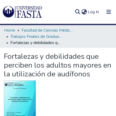
(current)
Log In
Home
Facultad de Ciencias Médicas
Trabajos Finales de Graduación de Licenciatura en Fonoaudiología
Fortalezas y debilidades que perciben los adultos mayores en la utilización de audífonos
Log
Communities
Fortalezas y debilidades que
(current)
In
&
perciben los adultos mayores en
Collections
la utilización de audífonos
All of DSpace
Statistics