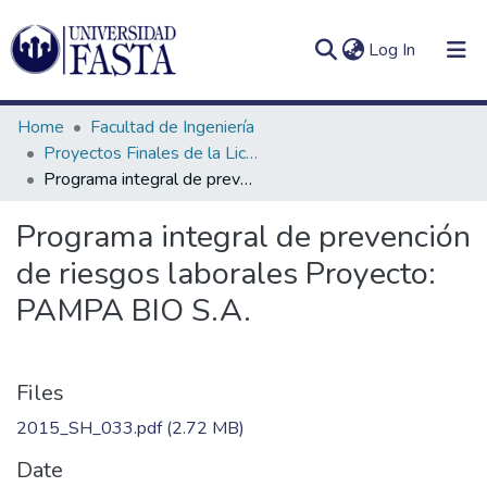
(current)
Log In
Home
Facultad de Ingeniería
Proyectos Finales de la Licenciatura en Seguridad e Higiene en el Trabajo
Programa integral de prevención de riesgos laborales Proyecto: PAMPA BIO S.A.
Log
Communities
Programa integral de prevención
(current)
In
&
de riesgos laborales Proyecto:
Collections
PAMPA BIO S.A.
All of DSpace
Statistics
Files
2015_SH_033.pdf
(2.72 MB)
Date