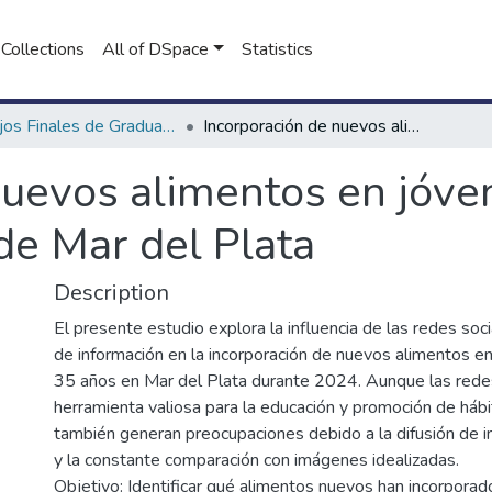
Collections
All of DSpace
Statistics
Trabajos Finales de Graduación de Licenciatura en Nutrición
Incorporación de nuevos alimentos en jóvenes de 18 a 35 años en la ciudad de Mar del Plata
nuevos alimentos en jóve
de Mar del Plata
Description
El presente estudio explora la influencia de las redes soc
de información en la incorporación de nuevos alimentos e
35 años en Mar del Plata durante 2024. Aunque las rede
herramienta valiosa para la educación y promoción de hábi
también generan preocupaciones debido a la difusión de 
y la constante comparación con imágenes idealizadas.
Objetivo: Identificar qué alimentos nuevos han incorporad