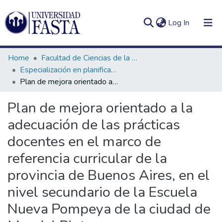
(current)
Log In
Home
Facultad de Ciencias de la Educación
Especialización en planificación y gestión estratégica de proyectos educativos
Plan de mejora orientado a la adecuación de las prácticas docentes en el marco de referencia curricular de la provincia de Buenos Aires, en el nivel secundario de la Escuela Nueva Pompeya de la ciudad de Mar del Plata
Log
Communities
Plan de mejora orientado a la
(current)
In
&
adecuación de las prácticas
Collections
docentes en el marco de
All of DSpace
referencia curricular de la
Statistics
provincia de Buenos Aires, en el
nivel secundario de la Escuela
Nueva Pompeya de la ciudad de