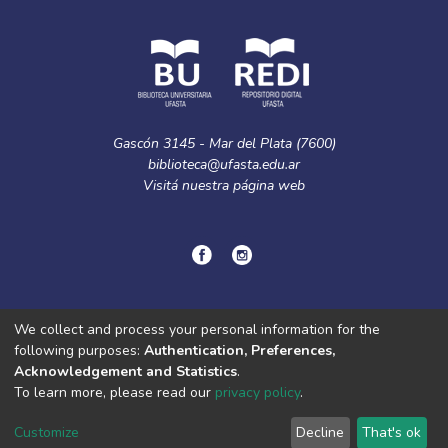
Gascón 3145 - Mar del Plata (7600)
biblioteca@ufasta.edu.ar
Visitá nuestra
página web
© Copyright
2024.
Política de privacidad.
We collect and process your personal information for the
following purposes:
Authentication, Preferences,
Acknowledgement and Statistics
.
DSpace software
copyright © 2002-2026
LYRASIS
To learn more, please read our
privacy policy
.
Cookie
Privacy
End User
Send
settings
policy
Agreement
Feedback
Customize
Decline
That's ok