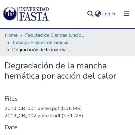
(current)
Log In
Home
Facultad de Ciencias Jurídicas y Sociales
Trabajos Finales de Graduación Licenciatura en Criminalística
Degradación de la mancha hemática por acción del calor
Log
Communities
Degradación de la mancha
(current)
In
&
hemática por acción del calor
Collections
All of DSpace
Files
Statistics
2013_CR_001 parte I.pdf
(5.35 MB)
2013_CR_002 parte II.pdf
(3.71 MB)
Date