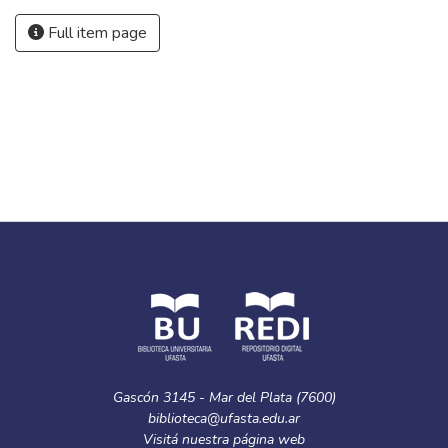
Full item page
Gascón 3145 - Mar del Plata (7600)
biblioteca@ufasta.edu.ar
Visitá nuestra
página web