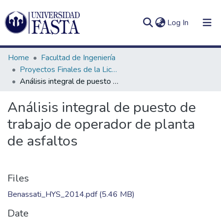
(current)
Log In
Home
Facultad de Ingeniería
Proyectos Finales de la Licenciatura en Seguridad e Higiene en el Trabajo
Análisis integral de puesto de trabajo de operador de planta de asfaltos
Log
Communities
Análisis integral de puesto de
(current)
In
&
trabajo de operador de planta
Collections
de asfaltos
All of DSpace
Statistics
Files
Benassati_HYS_2014.pdf
(5.46 MB)
Date