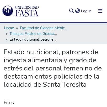
(current)
Log In
Home
Facultad de Ciencias Médicas
Trabajos Finales de Graduación de Licenciatura en Nutrición
Estado nutricional, patrones de ingesta alimentaria y grado de estrés del personal femenino de destacamientos policiales de la localidad de Santa Teresita
Log
Communities
Estado nutricional, patrones de
(current)
In
&
ingesta alimentaria y grado de
Collections
estrés del personal femenino de
All of DSpace
destacamientos policiales de la
Statistics
localidad de Santa Teresita
Files