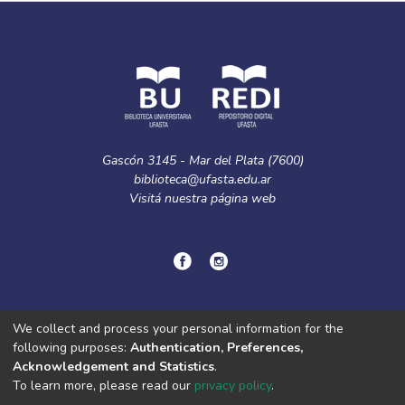
Gascón 3145 - Mar del Plata (7600)
biblioteca@ufasta.edu.ar
Visitá nuestra
página web
© Copyright
2024.
Política de privacidad.
We collect and process your personal information for the
following purposes:
Authentication, Preferences,
Acknowledgement and Statistics
.
DSpace software
copyright © 2002-2026
LYRASIS
To learn more, please read our
privacy policy
.
Cookie
Privacy
End User
Send