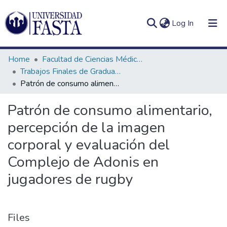
(current)
Log In
Home
Facultad de Ciencias Médicas
Trabajos Finales de Graduación de Licenciatura en Nutrición
Patrón de consumo alimentario, percepción de la imagen corporal y evaluación del Complejo de Adonis en jugadores de rugby
Log
Communities
Patrón de consumo alimentario,
(current)
In
&
percepción de la imagen
Collections
corporal y evaluación del
All of DSpace
Complejo de Adonis en
Statistics
jugadores de rugby
Files