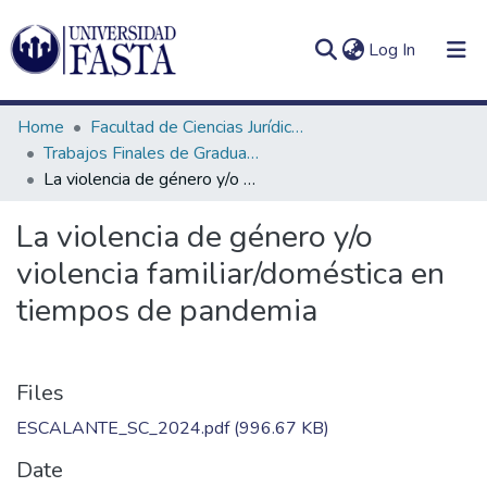
(current)
Log In
Home
Facultad de Ciencias Jurídicas y Sociales
Trabajos Finales de Graduación de Seguridad Ciudadana
La violencia de género y/o violencia familiar/doméstica en tiempos de pandemia
Log
Communities
La violencia de género y/o
(current)
In
&
violencia familiar/doméstica en
Collections
tiempos de pandemia
All of DSpace
Statistics
Files
ESCALANTE_SC_2024.pdf
(996.67 KB)
Date