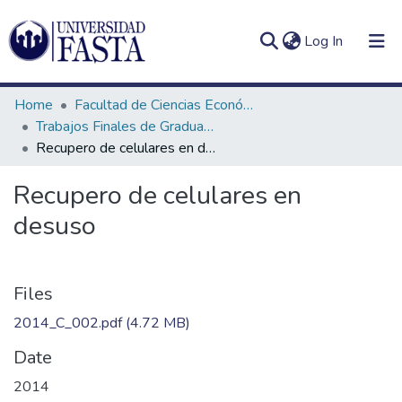
(current)
Log In
Home
Facultad de Ciencias Económicas
Trabajos Finales de Graduación de Comercialización
Recupero de celulares en desuso
Log
Communities
Recupero de celulares en
(current)
In
&
desuso
Collections
All of DSpace
Files
Statistics
2014_C_002.pdf
(4.72 MB)
Date
2014