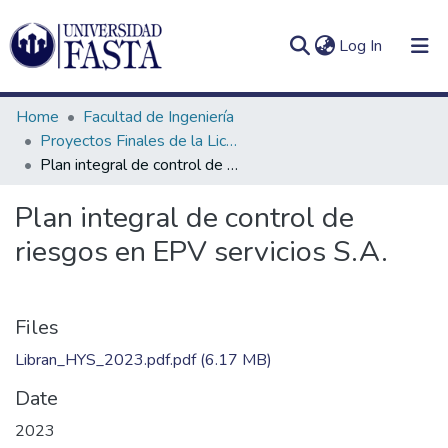
(current)
Log In
Home
Facultad de Ingeniería
Proyectos Finales de la Licenciatura en Seguridad e Higiene en el Trabajo
Plan integral de control de riesgos en EPV servicios S.A.
Log
Communities
Plan integral de control de
(current)
In
&
riesgos en EPV servicios S.A.
Collections
All of DSpace
Files
Statistics
Libran_HYS_2023.pdf.pdf
(6.17 MB)
Date
2023