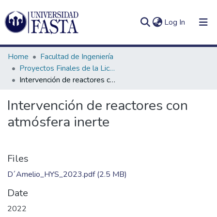
(current)
Log In
Home
Facultad de Ingeniería
Proyectos Finales de la Licenciatura en Seguridad e Higiene en el Trabajo
Intervención de reactores con atmósfera inerte
Log
Communities
Intervención de reactores con
(current)
In
&
atmósfera inerte
Collections
All of DSpace
Files
Statistics
D´Amelio_HYS_2023.pdf
(2.5 MB)
Date
2022