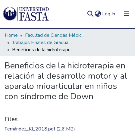
(current)
Log In
Home
Facultad de Ciencias Médicas
Trabajos Finales de Graduación de Licenciatura en Kinesiología
Beneficios de la hidroterapia en relación al desarrollo motor y al aparato mioarticular en niños con síndrome de Down
Log
Communities
Beneficios de la hidroterapia en
(current)
In
&
relación al desarrollo motor y al
Collections
aparato mioarticular en niños
All of DSpace
con síndrome de Down
Statistics
Files
Fernández_KI_2018.pdf
(2.6 MB)