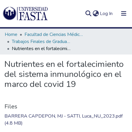
(current)
Log In
Home
Facultad de Ciencias Médicas
Trabajos Finales de Graduación de Licenciatura en Nutrición
Nutrientes en el fortalecimiento del sistema inmunológico en el marco del covid 19
Log
Communities
Nutrientes en el fortalecimiento
(current)
In
&
del sistema inmunológico en el
Collections
marco del covid 19
All of DSpace
Statistics
Files
BARRERA CAPDEPON, MJ - SATTI, Luca_NU_2023.pdf
(4.8 MB)