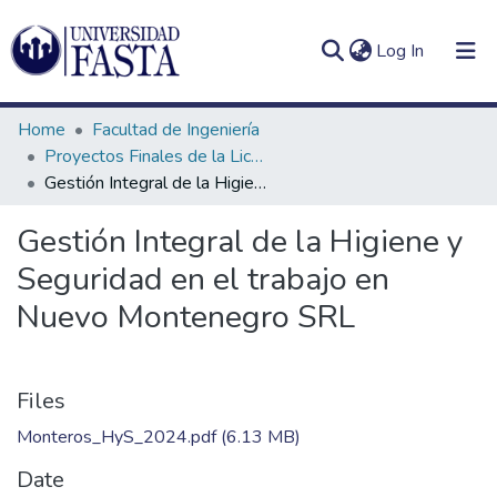
(current)
Log In
Home
Facultad de Ingeniería
Proyectos Finales de la Licenciatura en Seguridad e Higiene en el Trabajo
Gestión Integral de la Higiene y Seguridad en el trabajo en Nuevo Montenegro SRL
Log
Communities
Gestión Integral de la Higiene y
(current)
In
&
Seguridad en el trabajo en
Collections
Nuevo Montenegro SRL
All of DSpace
Statistics
Files
Monteros_HyS_2024.pdf
(6.13 MB)
Date