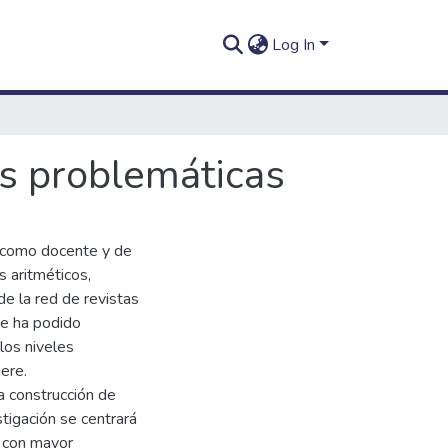
Log In
es problemáticas
la como docente y de
 aritméticos,
 de la red de revistas
se ha podido
los niveles
ere.
a construcción de
tigación se centrará
n con mayor