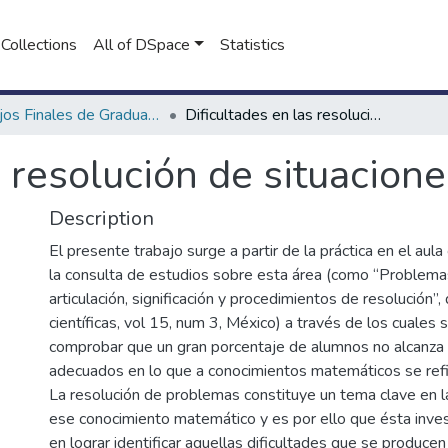
Collections
All of DSpace
Statistics
Trabajos Finales de Graduación de Prof. y Lic. en Psicopedagogía (Presencial)
Dificultades en las resolución de situaciones problemáticas
s resolución de situacion
Description
El presente trabajo surge a partir de la práctica en el au
la consulta de estudios sobre esta área (como “Problemas
articulación, significación y procedimientos de resolución”,
científicas, vol 15, num 3, México) a través de los cuales 
comprobar que un gran porcentaje de alumnos no alcanza 
adecuados en lo que a conocimientos matemáticos se refi
La resolución de problemas constituye un tema clave en l
ese conocimiento matemático y es por ello que ésta inves
en lograr identificar aquellas dificultades que se produce