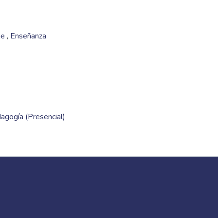
aje
,
Enseñanza
dagogía (Presencial)