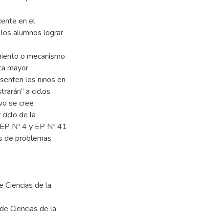
cente en el
 los alumnos lograr
imiento o mecanismo
ica mayor
esenten los niños en
strarán” a ciclos
vo se cree
 ciclo de la
a EP Nº 4 y EP Nº 41
os de problemas
e Ciencias de la
de Ciencias de la