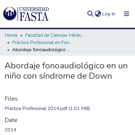
(current)
Log In
Home
Facultad de Ciencias Médicas
Práctica Profesional en Fonoaudiología
Abordaje fonoaudiológico en un niño con síndrome de Down
Log
Communities
Abordaje fonoaudiológico en un
(current)
In
&
niño con síndrome de Down
Collections
All of DSpace
Files
Statistics
Practica Profesional 2014.pdf
(1.01 MB)
Date
2014