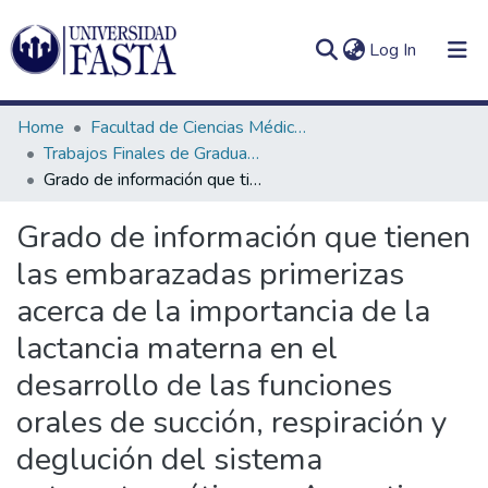
(current)
Log In
Home
Facultad de Ciencias Médicas
Trabajos Finales de Graduación de Licenciatura en Fonoaudiología
Grado de información que tienen las embarazadas primerizas acerca de la importancia de la lactancia materna en el desarrollo de las funciones orales de succión, respiración y deglución del sistema estomatognático en Argentina en el año 2025
Log
Communities
Grado de información que tienen
(current)
In
&
las embarazadas primerizas
Collections
acerca de la importancia de la
All of DSpace
lactancia materna en el
Statistics
desarrollo de las funciones
orales de succión, respiración y
deglución del sistema