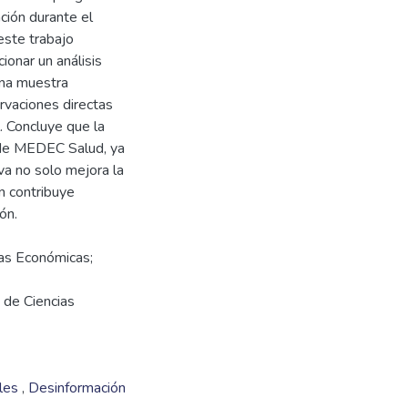
ación durante el
ste trabajo
ionar un análisis
una muestra
vaciones directas
. Concluye que la
o de MEDEC Salud, ya
va no solo mejora la
n contribuye
ias Económicas;
d de Ciencias
ales
,
Desinformación