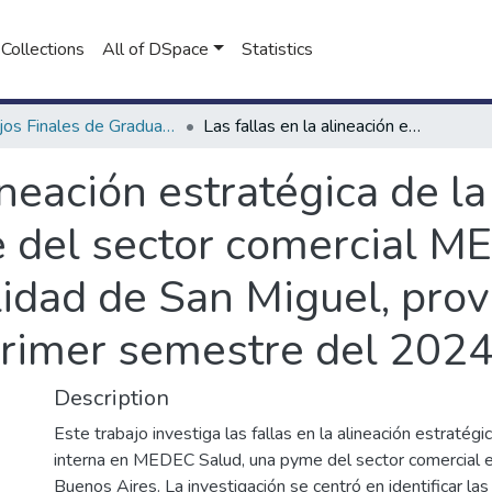
Collections
All of DSpace
Statistics
Trabajos Finales de Graduación de Licenciatura en Gestión del Talento Humano
Las fallas en la alineación estratégica de la comunicación interna en la pyme del sector comercial MEDEC Salud, ubicada en la localidad de San Miguel, provincia de Buenos Aires, durante el primer semestre del 2024
lineación estratégica de 
e del sector comercial M
lidad de San Miguel, pro
 primer semestre del 202
Description
Este trabajo investiga las fallas en la alineación estratég
interna en MEDEC Salud, una pyme del sector comercial e
Buenos Aires. La investigación se centró en identificar l