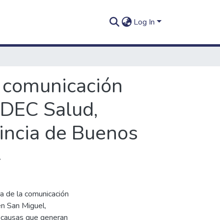
Log In
la comunicación
EDEC Salud,
vincia de Buenos
4
ica de la comunicación
n San Miguel,
as causas que generan