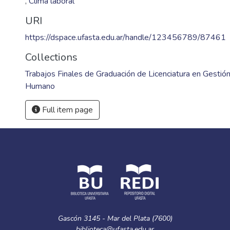
,
Clima laboral
URI
https://dspace.ufasta.edu.ar/handle/123456789/87461
Collections
Trabajos Finales de Graduación de Licenciatura en Gestión
Humano
Full item page
Gascón 3145 - Mar del Plata (7600)
biblioteca@ufasta.edu.ar