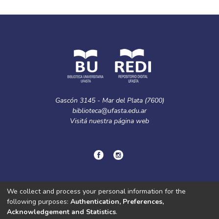
Gascón 3145 - Mar del Plata (7600)
biblioteca@ufasta.edu.ar
Visitá nuestra
página web
© Copyright
2024.
Política de privacidad.
We collect and process your personal information for the
following purposes:
Authentication, Preferences,
Acknowledgement and Statistics
.
DSpace software
copyright © 2002-2026
LYRASIS