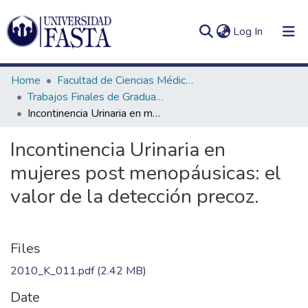
(current)
Log In
Home
Facultad de Ciencias Médicas
Trabajos Finales de Graduación de Licenciatura en Kinesiología
Incontinencia Urinaria en mujeres post menopáusicas: el valor de la detección precoz.
Log
Communities
Incontinencia Urinaria en
(current)
In
&
mujeres post menopáusicas: el
Collections
valor de la detección precoz.
All of DSpace
Statistics
Files
2010_K_011.pdf
(2.42 MB)
Date