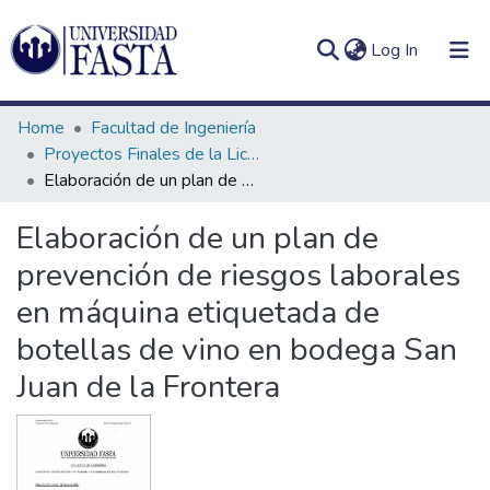
(current)
Log In
Home
Facultad de Ingeniería
Proyectos Finales de la Licenciatura en Seguridad e Higiene en el Trabajo
Elaboración de un plan de prevención de riesgos laborales en máquina etiquetada de botellas de vino en bodega San Juan de la Frontera
Log
Communities
Elaboración de un plan de
(current)
In
&
prevención de riesgos laborales
Collections
en máquina etiquetada de
All of DSpace
botellas de vino en bodega San
Statistics
Juan de la Frontera