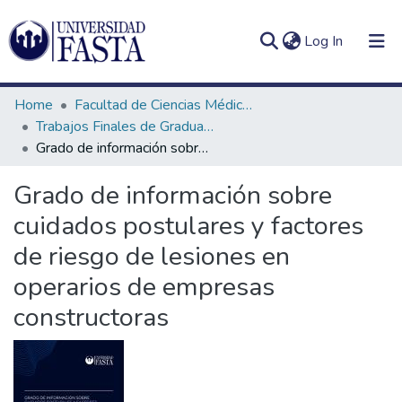
(current)
Log In
Home
Facultad de Ciencias Médicas
Trabajos Finales de Graduación de Licenciatura en Kinesiología
Grado de información sobre cuidados postulares y factores de riesgo de lesiones en operarios de empresas constructoras
Log
Communities
Grado de información sobre
(current)
In
&
cuidados postulares y factores
Collections
de riesgo de lesiones en
All of DSpace
operarios de empresas
Statistics
constructoras