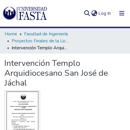
(current)
Log In
Home
Facultad de Ingeniería
Proyectos Finales de la Licenciatura en Seguridad e Higiene en el Trabajo
Intervención Templo Arquidiocesano San José de Jáchal
Log
Communities
Intervención Templo
(current)
In
&
Arquidiocesano San José de
Collections
Jáchal
All of DSpace
Statistics