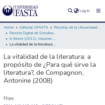
(current)
Log In
Home
Editorial UFASTA
Revistas de la Universidad FASTA
Revista Digital de Estudios Humanísticos In Itinere
In Itinere (2011). Volumen 1, número 1
La vitalidad de la literatura: a propósito de ¿Para qué sirve la literatura?, de Compagnon, Antonine (2008)
Log
Communities
(current)
In
&
La vitalidad de la literatura: a
Collections
propósito de ¿Para qué sirve la
All of DSpace
literatura?, de Compagnon,
Antonine (2008)
Statistics