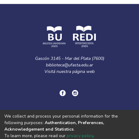
Gascón 3145 - Mar del Plata (7600)
biblioteca@ufasta.edu.ar
Visitá nuestra
página web
© Copyright
2024.
Política de privacidad.
We collect and process your personal information for the
following purposes:
Authentication, Preferences,
Acknowledgement and Statistics
.
DSpace software
copyright © 2002-2026
LYRASIS
To learn more, please read our
privacy policy
.
Cookie
Privacy
End User
Send