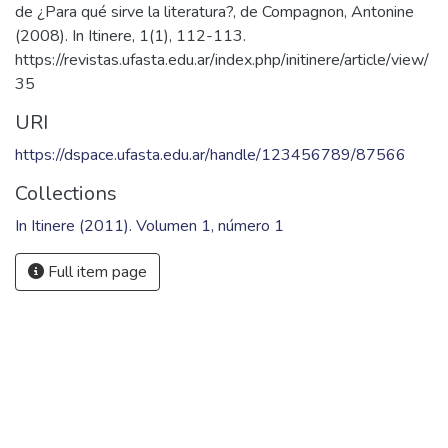
Keywords
Literatura
,
Crítica literaria
Citation
Barrios, A. (2011). La vitalidad de la literatura: a propósito
de ¿Para qué sirve la literatura?, de Compagnon, Antonine
(2008). In Itinere, 1(1), 112-113.
https://revistas.ufasta.edu.ar/index.php/initinere/article/view/
35
URI
https://dspace.ufasta.edu.ar/handle/123456789/87566
Collections
In Itinere (2011). Volumen 1, número 1
Full item page