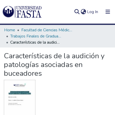
(current)
Log In
Home
Facultad de Ciencias Médicas
Trabajos Finales de Graduación de Licenciatura en Fonoaudiología
Características de la audición y patologías asociadas en buceadores
Log
Communities
Características de la audición y
(current)
In
&
patologías asociadas en
Collections
buceadores
All of DSpace
Statistics