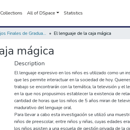
Collections
All of DSpace
Statistics
Trabajos Finales de Graduación de Prof. y Lic. en Psicopedagogía (Presencial)
El lenguaje de la caja mágica
caja mágica
Description
El lenguaje expresivo en los niños es utilizado como un i
que les permite interactuar en la sociedad de hoy. Quienes
trabajo se encontrarán con la temática, la televisión y el 
en la que nos propusimos establecer la existencia de relac
cantidad de horas que los niños de 5 años miran de televis
madurativo del lenguaje oral.
Para llevar a cabo esta investigación se utilizó una muest
niños de preescolar, entre niños y niñas, cuyas edades er
los niños asisten a una escuela de gestión privada de la c