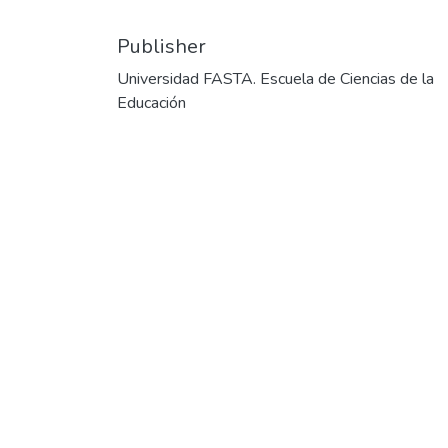
Date
2012
Authors
Maffioni, María Florencia
Publisher
Universidad FASTA. Escuela de Ciencias de la
Educación