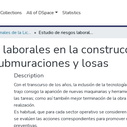
Collections
All of DSpace
Statistics
Proyectos Finales de la Licenciatura en Seguridad e Higiene en el Trabajo
Estudio de riesgos laborales en la construcción encofrado y hormigonado de submuraciones y losas
 laborales en la construc
ubmuraciones y losas
Description
Con el transcurso de los años, la inclusión de la tecnología
trajo consigo la aparición de nuevas maquinarias y herrami
las tareas; como así también mejor terminación de la obra
realización.
Es habitual, que para cada sector operativo se consideren
se evalúen las acciones correspondientes para promover 
preventivas.