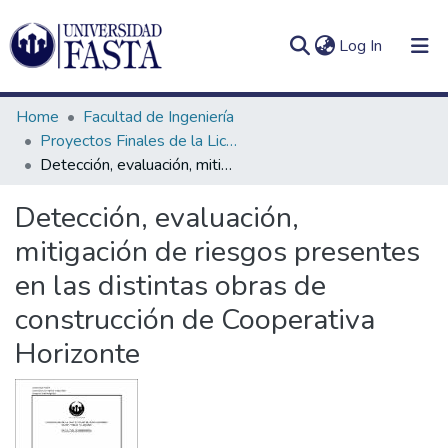
(current)
Log In
Home
Facultad de Ingeniería
Proyectos Finales de la Licenciatura en Seguridad e Higiene en el Trabajo
Detección, evaluación, mitigación de riesgos presentes en las distintas obras de construcción de Cooperativa Horizonte
Log
Communities
Detección, evaluación,
(current)
In
&
mitigación de riesgos presentes
Collections
en las distintas obras de
All of DSpace
construcción de Cooperativa
Statistics
Horizonte