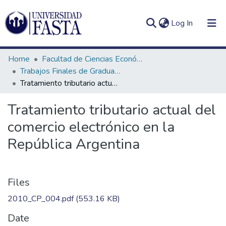
(current)
Log In
Home
Facultad de Ciencias Económicas
Trabajos Finales de Graduación de Contador Público
Tratamiento tributario actual del comercio electrónico en la República Argentina
Log
Communities
Tratamiento tributario actual del
(current)
In
&
comercio electrónico en la
Collections
República Argentina
All of DSpace
Statistics
Files
2010_CP_004.pdf
(553.16 KB)
Date