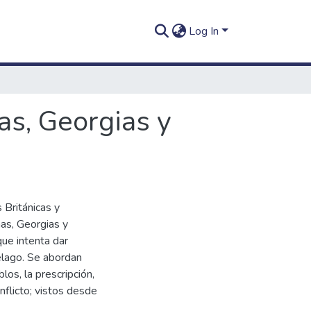
Log In
as, Georgias y
 Británicas y
nas, Georgias y
ue intenta dar
iélago. Se abordan
los, la prescripción,
onflicto; vistos desde