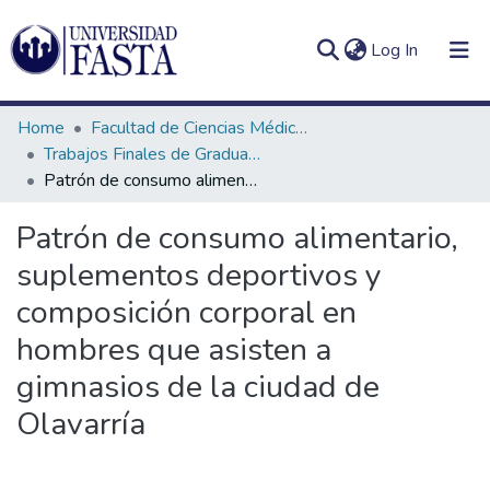
(current)
Log In
Home
Facultad de Ciencias Médicas
Trabajos Finales de Graduación de Licenciatura en Nutrición
Patrón de consumo alimentario, suplementos deportivos y composición corporal en hombres que asisten a gimnasios de la ciudad de Olavarría
Log
Communities
Patrón de consumo alimentario,
(current)
In
&
suplementos deportivos y
Collections
composición corporal en
All of DSpace
hombres que asisten a
Statistics
gimnasios de la ciudad de
Olavarría