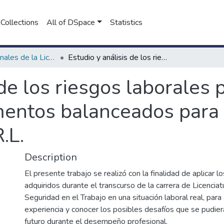
Collections
All of DSpace
Statistics
Proyectos Finales de la Licenciatura en Seguridad e Higiene en el Trabajo
Estudio y análisis de los riesgos laborales presentes en la producción de alimentos balanceados para animales de AGROIMPERIO S.R.L.
 de los riesgos laborales 
mentos balanceados para
.L.
Description
El presente trabajo se realizó con la finalidad de aplicar 
adquiridos durante el transcurso de la carrera de Licenciat
Seguridad en el Trabajo en una situación laboral real, para 
experiencia y conocer los posibles desafíos que se pudier
futuro durante el desempeño profesional.