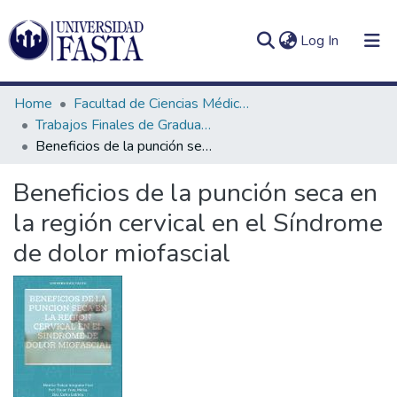
(current)
Log In
Home
Facultad de Ciencias Médicas
Trabajos Finales de Graduación de Licenciatura en Kinesiología
Beneficios de la punción seca en la región cervical en el Síndrome de dolor miofascial
Log
Communities
Beneficios de la punción seca en
(current)
In
&
la región cervical en el Síndrome
Collections
de dolor miofascial
All of DSpace
Statistics