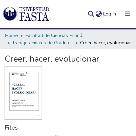
(current)
Log In
Home
Facultad de Ciencias Económicas
Trabajos Finales de Graduación de Licenciatura en Marketing
Creer, hacer, evolucionar
Creer, hacer, evolucionar
Log
Communities
(current)
In
&
Collections
All of DSpace
Statistics
Files