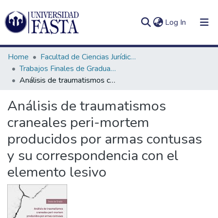
(current)
Log In
Home
Facultad de Ciencias Jurídicas y Sociales
Trabajos Finales de Graduación Licenciatura en Criminalística
Análisis de traumatismos craneales peri-mortem producidos por armas contusas y su correspondencia con el elemento lesivo
Log
Communities
Análisis de traumatismos
(current)
In
&
craneales peri-mortem
Collections
producidos por armas contusas
All of DSpace
y su correspondencia con el
Statistics
elemento lesivo