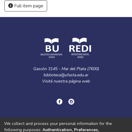
Full item page
Gascón 3145 - Mar del Plata (7600)
biblioteca@ufasta.edu.ar
Visitá nuestra
página web
© Copyright
2024.
Política de privacidad.
We collect and process your personal information for the
following purposes:
Authentication, Preferences,