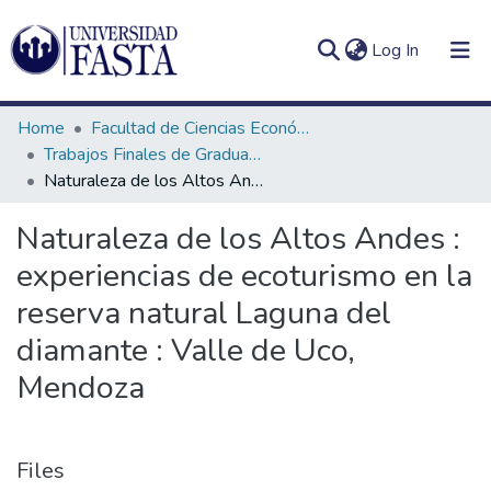
(current)
Log In
Home
Facultad de Ciencias Económicas
Trabajos Finales de Graduación de Licenciatura en Turismo
Naturaleza de los Altos Andes : experiencias de ecoturismo en la reserva natural Laguna del diamante : Valle de Uco, Mendoza
Log
Communities
Naturaleza de los Altos Andes :
(current)
In
&
experiencias de ecoturismo en la
Collections
reserva natural Laguna del
All of DSpace
diamante : Valle de Uco,
Statistics
Mendoza
Files