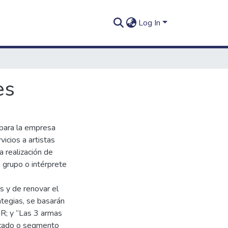
Log In
es
 para la empresa
cios a artistas
a realización de
 grupo o intérprete
s y de renovar el
ategias, se basarán
R; y “Las 3 armas
ercado o segmento