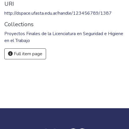
Facultad de Ingeniería; Argentina.
Keywords
Refinería compleja
,
Plan de contingencia
,
Pozos de
monitoreo
URI
http://dspace.ufasta.edu.ar/handle/123456789/1387
Collections
Proyectos Finales de la Licenciatura en Seguridad e Higiene
en el Trabajo
Full item page