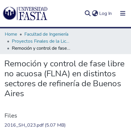
(current)
Log In
Home
Facultad de Ingeniería
Proyectos Finales de la Licenciatura en Seguridad e Higiene en el Trabajo
Remoción y control de fase libre no acuosa (FLNA) en distintos sectores de refinería de Buenos Aires
Log
Communities
Remoción y control de fase libre
(current)
In
&
no acuosa (FLNA) en distintos
Collections
sectores de refinería de Buenos
All of DSpace
Aires
Statistics