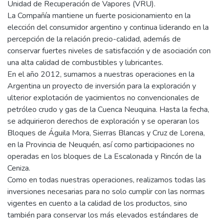
los años precedentes, la Refinería Buenos Aires fue la
primera en Argentina en implementar inversiones de última
generación para el control tanto de sus efluentes líquidos
como de sus emisiones gaseosas. Entre esas inversiones se
destacan la Planta integral de Tratamiento de Efluentes
Líquidos, que incluye el tratamiento de aguas pluviales, y la
Unidad de Recuperación de Vapores (VRU).
La Compañía mantiene un fuerte posicionamiento en la
elección del consumidor argentino y continua liderando en la
percepción de la relación precio-calidad, además de
conservar fuertes niveles de satisfacción y de asociación con
una alta calidad de combustibles y lubricantes.
En el año 2012, sumamos a nuestras operaciones en la
Argentina un proyecto de inversión para la exploración y
ulterior explotación de yacimientos no convencionales de
petróleo crudo y gas de la Cuenca Neuquina. Hasta la fecha,
se adquirieron derechos de exploración y se operaran los
Bloques de Águila Mora, Sierras Blancas y Cruz de Lorena,
en la Provincia de Neuquén, así como participaciones no