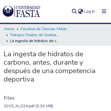
(current)
Log In
Home
Facultad de Ciencias Médicas
Trabajos Finales de Graduación de Licenciatura en Nutrición
La ingesta de hidratos de carbono, antes, durante y después de una competencia deportiva
Log
Communities
La ingesta de hidratos de
(current)
In
&
carbono, antes, durante y
Collections
después de una competencia
All of DSpace
deportiva
Statistics
Files
2015_N_024.pdf
(5.34 MB)