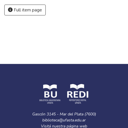
Full item page
Gascón 3145 - Mar del Plata (7600)
biblioteca@ufasta.edu.ar
Visitá nuestra
página web