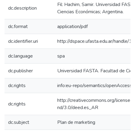
Fil: Hachim, Samir. Universidad FAST
dc.description
Ciencias Económicas; Argentina.
dc.format
application/pdf
dc.identifier.uri
http://dspace.ufasta.edu.ar/handl
dc.language
spa
dc.publisher
Universidad FASTA. Facultad de Cie
dc.rights
info:eu-repo/semantics/openAccess
http://creativecommons.org/licenses/
dc.rights
nd/3.0/deed.es_AR
dc.subject
Plan de marketing