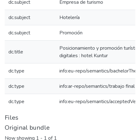
dc.subject
Empresa de turismo
dc.subject
Hotelería
dc.subject
Promoción
Posicionamiento y promoción turístic
dc.title
digitales : hotel Kuntur
dc.type
info:eu-repo/semantics/bachelorThes
dc.type
info:ar-repo/semantics/trabajo final 
dc.type
info:eu-repo/semantics/acceptedVers
Files
Original bundle
Now showing
1 - 1 of 1