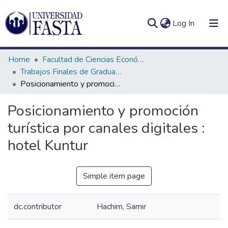
(current)
Log In
Home
Facultad de Ciencias Económicas
Trabajos Finales de Graduación de Licenciatura en Marketing
Posicionamiento y promoción turística por canales digitales : hotel Kuntur
Log
Communities
Posicionamiento y promoción
(current)
In
&
turística por canales digitales :
Collections
hotel Kuntur
All of DSpace
Statistics
Simple item page
dc.contributor
Hachim, Samir