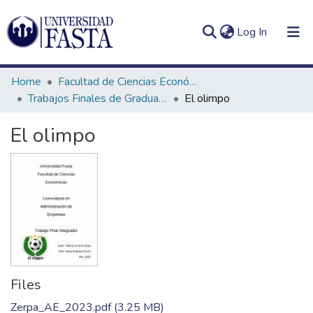
(current)
Log In
Home
Facultad de Ciencias Económicas
Trabajos Finales de Graduación de Licenciatura en Administración de Empresas
El olimpo
El olimpo
Log
Communities
(current)
In
&
Collections
All of DSpace
Statistics
Files
Zerpa_AE_2023.pdf
(3.25 MB)